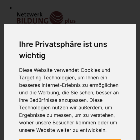
Ihre Privatsphäre ist uns
wichtig
Diese Website verwendet Cookies und
Targeting Technologien, um Ihnen ein
Home
Modulfinder
besseres Internet-Erlebnis zu ermöglichen
Veranstaltungen
und die Werbung, die Sie sehen, besser an
Netzwerk
Ihre Bedürfnisse anzupassen. Diese
Bildungsanbieter
Mitglieder
Technologien nutzen wir außerdem, um
Mitglied werden
Ergebnisse zu messen, um zu verstehen,
Werbung schalten
woher unsere Besucher kommen oder um
über uns
Kontakt
unsere Website weiter zu entwickeln.
Lounge