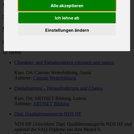
Weiterbildungen im Gesundheitswesen
Alle akzeptieren
Neue Suche
Ich lehne ab
Suchresultate
Einstellungen ändern
Kategorie: "
Instandhaltung
".
12 Treffer
Charakter- und Signaturstärken erkennen und nutzen
Kurs. Ort: Careum Weiterbildung, Aarau
Anbieter:
Careum Weiterbildung
Digitalisierung – Herausforderung und Chance
Kurs. Ort: ARTISET Bildung, Luzern
Anbieter:
ARTISET Bildung
Dipl. Qualitätsmanager/in NDS HF
NDS HF (Abschluss: Dipl. Qua­li­täts­ma­na­ger/in NDS HF und
op­tio­nal die SAQ-Di­plo­me aus dem Mo­dul I).