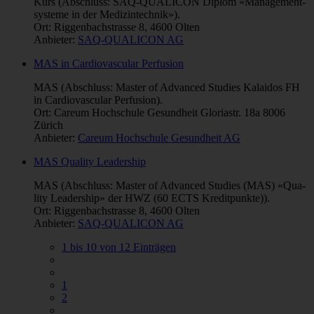
Kurs (Abschluss: SAQ-QUA­LI­CON Di­plom «Ma­nage­ment­
sy­ste­me in der Me­di­zin­tech­nik»).
Ort: Riggenbachstrasse 8, 4600 Olten
Anbieter:
SAQ-QUALICON AG
MAS in Cardiovascular Perfusion
MAS (Abschluss: Master of Advanced Studies Kalaidos FH
in Cardiovascular Perfusion).
Ort: Careum Hochschule Gesundheit Gloriastr. 18a 8006
Zürich
Anbieter:
Careum Hochschule Gesundheit AG
MAS Quality Leadership
MAS (Abschluss: Ma­ster of Ad­van­ced Stu­dies (MAS) «Qua­
li­ty Lea­dership» der HWZ (60 ECTS Kre­dit­punk­te)).
Ort: Riggenbachstrasse 8, 4600 Olten
Anbieter:
SAQ-QUALICON AG
1 bis 10 von 12 Einträgen
1
2