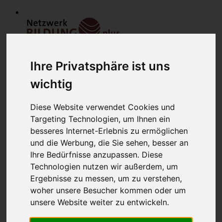
Ihre Privatsphäre ist uns
wichtig
Diese Website verwendet Cookies und
Targeting Technologien, um Ihnen ein
Home
besseres Internet-Erlebnis zu ermöglichen
Modulfinder
Veranstaltungen
und die Werbung, die Sie sehen, besser an
Netzwerk
Ihre Bedürfnisse anzupassen. Diese
Bildungsanbieter
Technologien nutzen wir außerdem, um
Mitglieder
Mitglied werden
Ergebnisse zu messen, um zu verstehen,
Werbung schalten
woher unsere Besucher kommen oder um
über uns
unsere Website weiter zu entwickeln.
Kontakt
Lounge