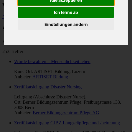
Alle akzeptieren
Weiterbildungen im Gesundheitswesen
Ich lehne ab
Neue Suche
Einstellungen ändern
Suchresultate
Kategorie: "
Spitex
".
253 Treffer
Würde bewahren – Menschlichkeit leben
Kurs. Ort: ARTISET Bildung, Luzern
Anbieter:
ARTISET Bildung
Zertifikatslehrgang Disaster Nursing
Lehrgang (Abschluss: Disaster Nurse).
Ort: Berner Bildungszentrum Pflege, Freiburgstrasse 133,
3008 Bern
Anbieter:
Berner Bildungszentrum Pflege AG
Zertifikatslehrgang GIBZ Langzeitpflege und -betreuung