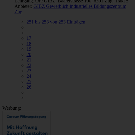
Lehrgang. Ort: GIBZ, Baarerstrasse 100, 6301 Zug, Trakt 5
Anbieter:
GIBZ Gewerblich-industrielles Bildungszentrum
Zug
251 bis 253 von 253 Einträgen
17
18
19
20
21
22
23
24
25
26
Werbung: