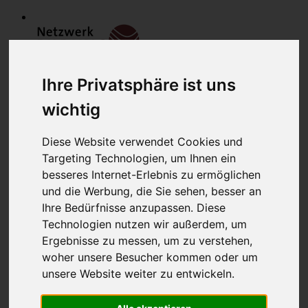
Ihre Privatsphäre ist uns
wichtig
Diese Website verwendet Cookies und
Targeting Technologien, um Ihnen ein
Home
besseres Internet-Erlebnis zu ermöglichen
Modulfinder
und die Werbung, die Sie sehen, besser an
Veranstaltungen
Netzwerk
Ihre Bedürfnisse anzupassen. Diese
Bildungsanbieter
Technologien nutzen wir außerdem, um
Mitglieder
Ergebnisse zu messen, um zu verstehen,
Mitglied werden
Werbung schalten
woher unsere Besucher kommen oder um
über uns
unsere Website weiter zu entwickeln.
Kontakt
Lounge