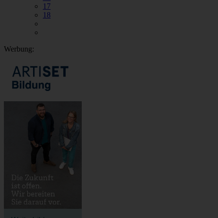
17
18
Werbung: