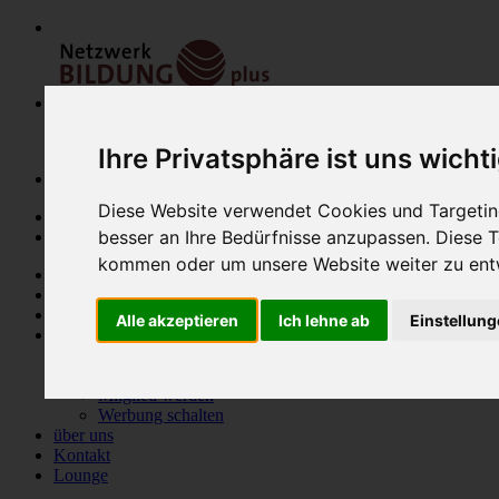
Ihre Privatsphäre ist uns wicht
Diese Website verwendet Cookies und Targeting
besser an Ihre Bedürfnisse anzupassen. Diese
kommen oder um unsere Website weiter zu ent
Home
Modulfinder
Veranstaltungen
Alle akzeptieren
Ich lehne ab
Einstellun
Netzwerk
Bildungsanbieter
Mitglieder
Mitglied werden
Werbung schalten
über uns
Kontakt
Lounge