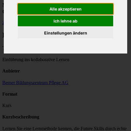
Modulfinder für Weiterbildungen im
Alle akzeptieren
Gesundheitswesen
Ich lehne ab
Zurück
Einstellungen ändern
Bildungsangebot
Team-Based-Learning
Einführung ins kollaborative Lernen
Anbieter
Berner Bildungszentrum Pflege AG
Format
Kurs
Kurzbeschreibung
Lernen Sie eine Lernmethode kennen, die Future Skills durch echte