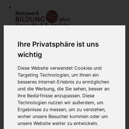
Ihre Privatsphäre ist uns
wichtig
Diese Website verwendet Cookies und
Home
Targeting Technologien, um Ihnen ein
Modulfinder
besseres Internet-Erlebnis zu ermöglichen
Veranstaltungen
Netzwerk
und die Werbung, die Sie sehen, besser an
Bildungsanbieter
Ihre Bedürfnisse anzupassen. Diese
Mitglieder
Technologien nutzen wir außerdem, um
Mitglied werden
Werbung schalten
Ergebnisse zu messen, um zu verstehen,
über uns
woher unsere Besucher kommen oder um
Kontakt
unsere Website weiter zu entwickeln.
Lounge