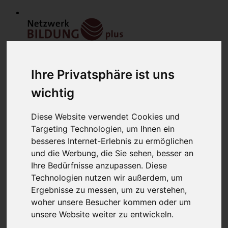
Ihre Privatsphäre ist uns
wichtig
Diese Website verwendet Cookies und
Home
Targeting Technologien, um Ihnen ein
Modulfinder
besseres Internet-Erlebnis zu ermöglichen
Veranstaltungen
und die Werbung, die Sie sehen, besser an
Netzwerk
Bildungsanbieter
Ihre Bedürfnisse anzupassen. Diese
Mitglieder
Technologien nutzen wir außerdem, um
Mitglied werden
Ergebnisse zu messen, um zu verstehen,
Werbung schalten
über uns
woher unsere Besucher kommen oder um
Kontakt
unsere Website weiter zu entwickeln.
Lounge