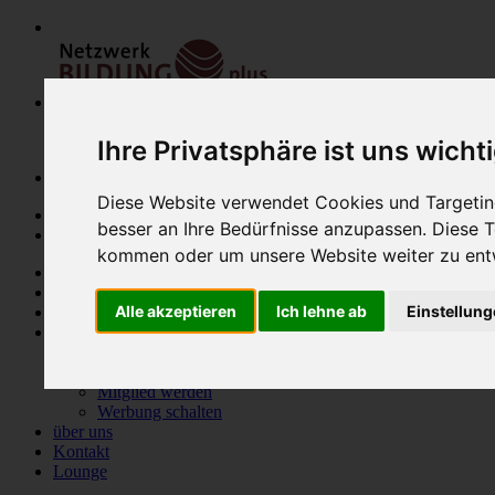
Ihre Privatsphäre ist uns wicht
Diese Website verwendet Cookies und Targeting
besser an Ihre Bedürfnisse anzupassen. Diese
kommen oder um unsere Website weiter zu ent
Home
Modulfinder
Alle akzeptieren
Ich lehne ab
Einstellun
Veranstaltungen
Netzwerk
Bildungsanbieter
Mitglieder
Mitglied werden
Werbung schalten
über uns
Kontakt
Lounge