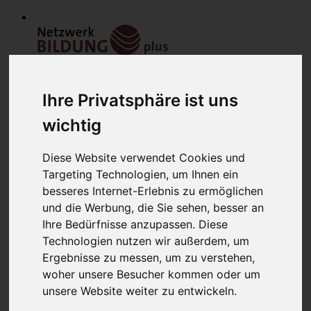
Ihre Privatsphäre ist uns
wichtig
Diese Website verwendet Cookies und
Home
Targeting Technologien, um Ihnen ein
Modulfinder
besseres Internet-Erlebnis zu ermöglichen
Veranstaltungen
und die Werbung, die Sie sehen, besser an
Netzwerk
Bildungsanbieter
Ihre Bedürfnisse anzupassen. Diese
Mitglieder
Technologien nutzen wir außerdem, um
Mitglied werden
Ergebnisse zu messen, um zu verstehen,
Werbung schalten
über uns
woher unsere Besucher kommen oder um
Kontakt
unsere Website weiter zu entwickeln.
Lounge