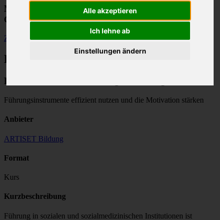
Modulfinder für Weiterbildungen im
Alle akzeptieren
Gesundheitswesen
Ich lehne ab
Zurück
Einstellungen ändern
Bildungsangebot
Drei Bausteine, um Führungsarbeit zu gestalten
Führungsinstrumente effizient nutzen und die Motivation stärken
Anbieter
ARTISET Bildung
Format
Kurs
Kurzbeschreibung
Führung in sozialen und sozialmedizinischen Institutionen ist