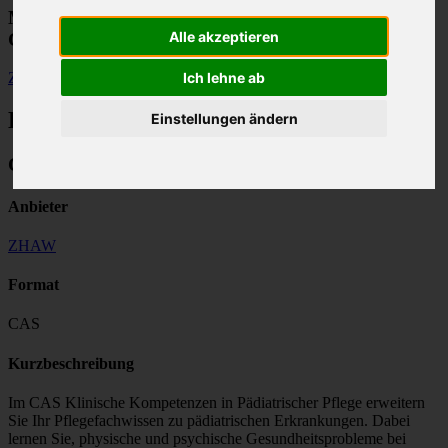
Modulfinder für Weiterbildungen im
Alle akzeptieren
Gesundheitswesen
Ich lehne ab
Zurück
Bildungsangebot
Einstellungen ändern
CAS Klinische Kompetenzen in Pädiatrischer Pflege
Anbieter
ZHAW
Format
CAS
Kurzbeschreibung
Im CAS Klinische Kompetenzen in Pädiatrischer Pflege erweitern
Sie Ihr Pflegefachwissen zu pädiatrischen Erkrankungen. Dabei
lernen Sie, physische und psychische Gesundheitsprobleme bei