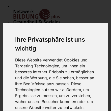
Ihre Privatsphäre ist uns
wichtig
Diese Website verwendet Cookies und
Home
Modulfinder
Targeting Technologien, um Ihnen ein
Veranstaltungen
besseres Internet-Erlebnis zu ermöglichen
Netzwerk
und die Werbung, die Sie sehen, besser an
Bildungsanbieter
Mitglieder
Ihre Bedürfnisse anzupassen. Diese
Mitglied werden
Technologien nutzen wir außerdem, um
Werbung schalten
Ergebnisse zu messen, um zu verstehen,
über uns
Kontakt
woher unsere Besucher kommen oder um
Lounge
unsere Website weiter zu entwickeln.