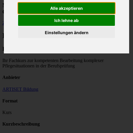
Modulfinder für Weiterbildungen im
Alle akzeptieren
Gesundheitswesen
Ich lehne ab
Zurück
Einstellungen ändern
Bildungsangebot
Fallanalysen sicher meistern
Ihr Fachkurs zur kompetenten Bearbeitung komplexer
Pflegesituationen in der Berufsprüfung
Anbieter
ARTISET Bildung
Format
Kurs
Kurzbeschreibung