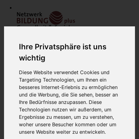
Ihre Privatsphäre ist uns
wichtig
Diese Website verwendet Cookies und
Home
Targeting Technologien, um Ihnen ein
Modulfinder
besseres Internet-Erlebnis zu ermöglichen
Veranstaltungen
Netzwerk
und die Werbung, die Sie sehen, besser an
Bildungsanbieter
Ihre Bedürfnisse anzupassen. Diese
Mitglieder
Technologien nutzen wir außerdem, um
Mitglied werden
Werbung schalten
Ergebnisse zu messen, um zu verstehen,
über uns
woher unsere Besucher kommen oder um
Kontakt
unsere Website weiter zu entwickeln.
Lounge